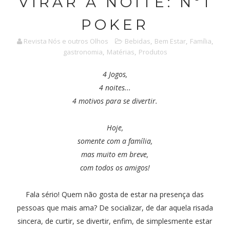
VIRAR A NOITE: Nº1
POKER
Revista Nós e outros Olhos
Bebidas
,
Bem Estar
,
Família
,
gastronomia
,
Matérias
,
Produtos
4 Jogos,
4 noites...
4 motivos para se divertir.
Hoje,
somente com a família,
mas muito em breve,
com todos os amigos!
Fala sério! Quem não gosta de estar na presença das
pessoas que mais ama? De socializar, de dar aquela risada
sincera, de curtir, se divertir, enfim, de simplesmente estar