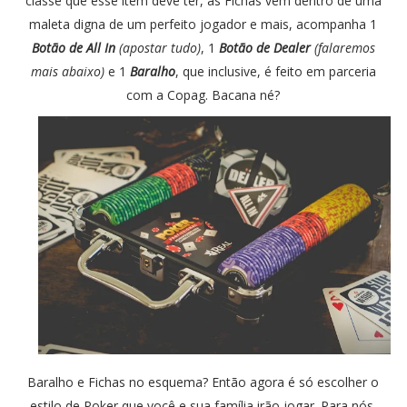
classe que esse item deve ter, as Fichas vem dentro de uma
maleta digna de um perfeito jogador e mais, acompanha 1
Botão de All In
(apostar tudo)
, 1
Botão de Dealer
(falaremos
mais abaixo)
e 1
Baralho
, que inclusive, é feito em parceria
com a Copag. Bacana né?
Baralho e Fichas no esquema? Então agora é só escolher o
estilo de Poker que você e sua família irão jogar. Para nós,