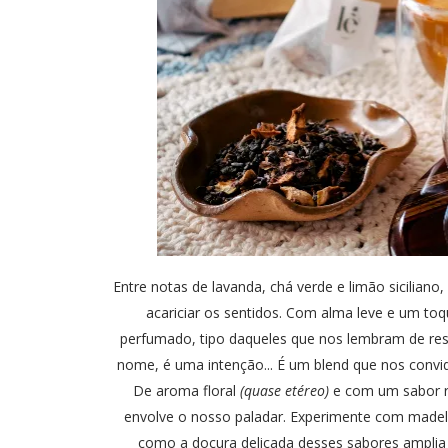
Entre notas de lavanda, chá verde e limão sicilian
acariciar os sentidos. Com alma leve e um to
perfumado, tipo daqueles que nos lembram de resp
nome, é uma intenção... É um blend que nos convid
De aroma floral
(quase etéreo)
e com um sabor re
envolve o nosso paladar. Experimente com madele
como a doçura delicada desses sabores amplia 