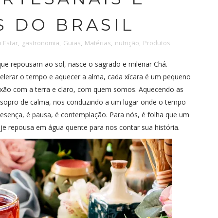
S DO BRASIL
 Estar
,
gastronomia
,
Guias
,
Matérias
,
nutrição
,
Produtos
que repousam ao sol, nasce o sagrado e milenar Chá.
elerar o tempo e aquecer a alma, cada xícara é um pequeno
nexão com a terra e claro, com quem somos. Aquecendo as
opro de calma, nos conduzindo a um lugar onde o tempo
resença, é pausa, é contemplação. Para nós, é folha que um
je repousa em água quente para nos contar sua história.