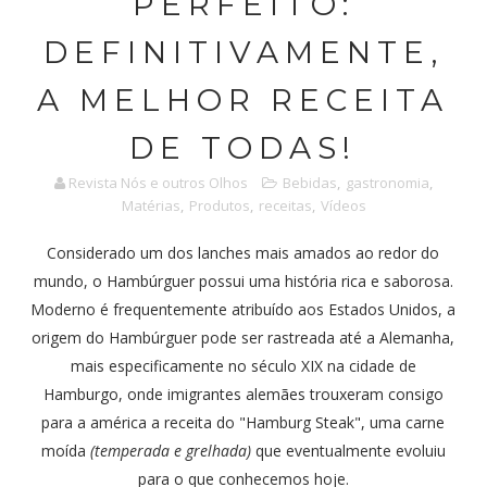
PERFEITO:
DEFINITIVAMENTE,
A MELHOR RECEITA
DE TODAS!
Revista Nós e outros Olhos
Bebidas
,
gastronomia
,
Matérias
,
Produtos
,
receitas
,
Vídeos
Considerado um dos lanches mais amados ao redor do
mundo, o Hambúrguer possui uma história rica e saborosa.
Moderno é frequentemente atribuído aos Estados Unidos, a
origem do Hambúrguer pode ser rastreada até a Alemanha,
mais especificamente no século XIX na cidade de
Hamburgo, onde imigrantes alemães trouxeram consigo
para a américa a receita do "Hamburg Steak", uma carne
moída
(temperada e grelhada)
que eventualmente evoluiu
para o que conhecemos hoje.