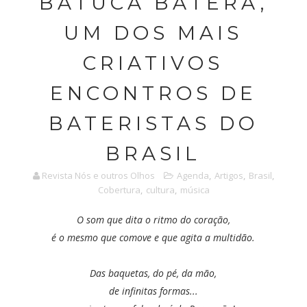
BATUCA BATERA,
UM DOS MAIS
CRIATIVOS
ENCONTROS DE
BATERISTAS DO
BRASIL
Revista Nós e outros Olhos
Agenda
,
Artigos
,
Brasil
,
Cobertura
,
cultura
,
música
O som que dita o ritmo do coração,
é o mesmo que comove e que agita a multidão.
Das baquetas, do pé, da mão,
de infinitas formas...