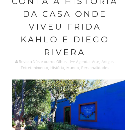
CONTA A HISTÓRIA
DA CASA ONDE
VIVEU FRIDA
KAHLO E DIEGO
RIVERA
Revista Nós e outros Olhos
Agenda
,
Arte
,
Artigos
,
Entretenimento
,
História
,
Mundo
,
Personalidades