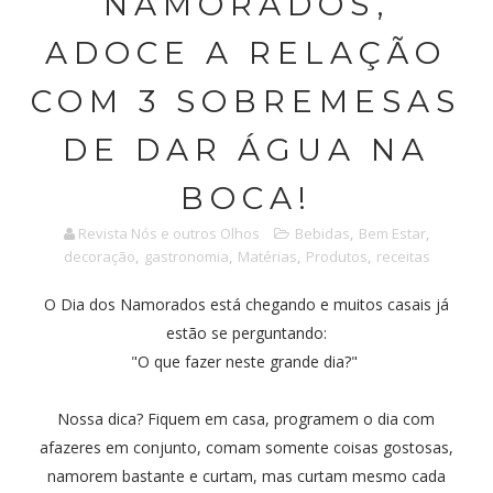
NAMORADOS,
ADOCE A RELAÇÃO
COM 3 SOBREMESAS
DE DAR ÁGUA NA
BOCA!
Revista Nós e outros Olhos
Bebidas
,
Bem Estar
,
decoração
,
gastronomia
,
Matérias
,
Produtos
,
receitas
O Dia dos Namorados está chegando e muitos casais já
estão se perguntando:
"O que fazer neste grande dia?"
Nossa dica? Fiquem em casa, programem o dia com
afazeres em conjunto, comam somente coisas gostosas,
namorem bastante e curtam, mas curtam mesmo cada