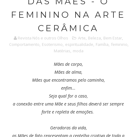
DAS MÃES - O
FEMININO NA ARTE
CERÂMICA
Revista Nós e outros Olhos
Arte
,
Beleza
,
Bem Estar
,
Comportamento
,
Esoterismo
,
espiritualidade
,
Família
,
feminino
,
Matérias
,
moda
Mães de corpo,
Mães de alma,
Mães que encontramos pelo caminho,
enfim...
Seja qual for o caso,
a conexão entre uma Mãe e seus filhos deverá ser sempre
forte e repleta de emoções.
Geradoras da vida,
as Mães de fato representam a centelha criativa de toda a