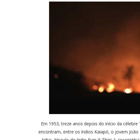
Em 1953, treze anos depois do início da célebre 
encontram, entre os índios Kaiapó, o jovem João
tribo. Através do índio Funi-ô Thini-á, reconstit