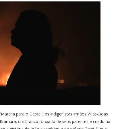
"Marcha para o Oeste", os indigenistas irmãos Villas-Boas
 Kramura, um branco roubado de seus parentes e criado na
ui-se a história de João e também a do próprio Thini-á, que