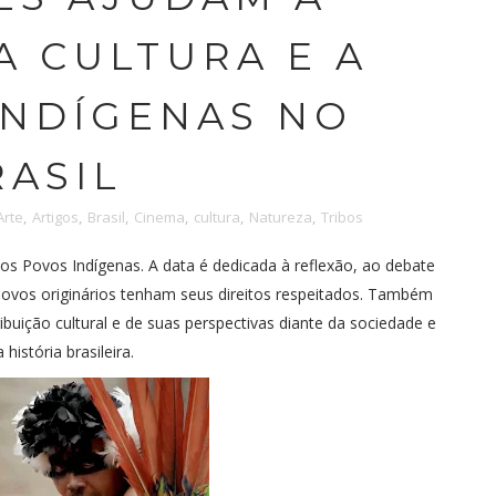
A CULTURA E A
INDÍGENAS NO
RASIL
Arte
,
Artigos
,
Brasil
,
Cinema
,
cultura
,
Natureza
,
Tribos
dos Povos Indígenas. A data é dedicada à reflexão, ao debate
 povos originários tenham seus direitos respeitados. Também
buição cultural e de suas perspectivas diante da sociedade e
 história brasileira.