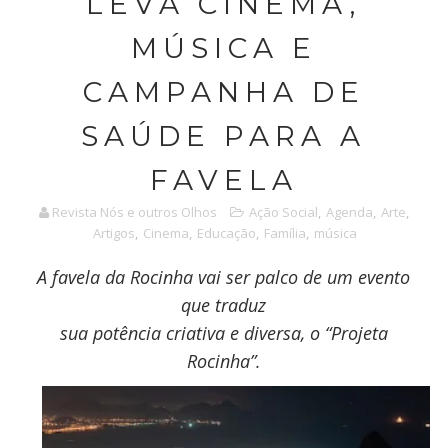
LEVA CINEMA,
MÚSICA E
CAMPANHA DE
SAÚDE PARA A
FAVELA
Revista Nós e outros Olhos
Ação Social
,
Agenda
,
Arte
,
Artigos
,
Cinema
,
Educação
,
Família
,
música
A favela da Rocinha vai ser palco de um evento
que traduz
sua potência criativa e diversa, o “
Projeta
Rocinha
”.