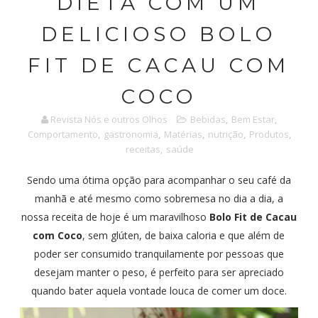
DIETA COM UM
DELICIOSO BOLO
FIT DE CACAU COM
COCO
Revista Nós e outros Olhos
Bebidas
,
Bem Estar
,
Comportamento
,
gastronomia
,
Matérias
,
nutrição
,
Produtos
,
receitas
,
saúde
Sendo uma ótima opção para acompanhar o seu café da
manhã e até mesmo como sobremesa no dia a dia, a
nossa receita de hoje é um maravilhoso
Bolo Fit de Cacau
com Coco
, sem glúten, de baixa caloria e que além de
poder ser consumido tranquilamente por pessoas que
desejam manter o peso, é perfeito para ser apreciado
quando bater aquela vontade louca de comer um doce.