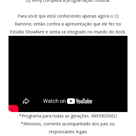
DJ Vinny completa a programação
musical
.
Para você que está conhecendo apenas agora o CJ
Ramone, então confira a apresentação que ele fez no
Estúdio Showlivre e senta-se integrado no mundo do Rock.
*Programa para todas as gerações. IMPERDÍVEL!
*Menores, somente acompanhado dos pais ou
responsáveis legais