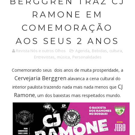
BERGGREN TRAZ CJ
RAMONE EM
COMEMORAÇÃO
AOS SEUS 2 ANOS
Revista Nós e outros Olhos
Agenda
,
Bebidas
,
cultura
,
Entrevistas
,
música
,
Personalidades
Comemorando seus dois anos de muita prosperidade, a
Cervejaria Berggren
alavanca a cena cultural do
CJ
interior paulista trazendo nada mais nada menos que
Ramone
, um dos baixistas mais respeitados mundo.