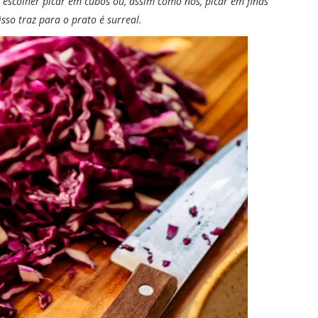
escolher picar em cubos ou, assim como nós, picar em finas
isso traz para o prato é surreal.