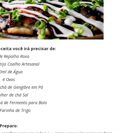
ceita você irá precisar de:
de Repolho Roxo
ijo Coalho Artesanal
0ml de Água
4 Ovos
 chá de Gengibre em Pó
olher de chá Sal
há de Fermento para Bolo
 Farinha de Trigo
Preparo: