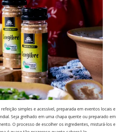
efeição simples e acessível, preparada em eventos locais e
undial. Seja grelhado em uma chapa quente ou preparado em
mento. O processo de escolher os ingredientes, misturá-los e
apa é quase tão prazeroso quanto saboreá-lo.