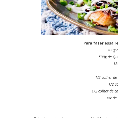
Para fazer essa re
300g 
500g de Que
18
1/2 colher de
1/2 c
1/2 colher de c
1xc de