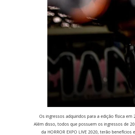
Os ingressos adquiridos para a edição física 
Além disso, todos que possuem os ingressos de 20
da HORROR EXPO LIVE 2020, terão benefícios ex