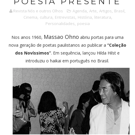
POESIA PRESENTE
Revista Nós e outros Olhos
Agenda
,
Arte
,
Artigos
,
Brasil
,
Cinema
,
cultura
,
Entrevistas
,
História
,
literatura
,
Personalidades
,
poesia
Massao Ohno
Nos anos 1960,
abriu portas para uma
nova geração de poetas paulistanos ao publicar a
“Coleção
dos Novíssimos”
. Em sequência, lançou Hilda Hilst e
introduziu o haikai em português no Brasil.