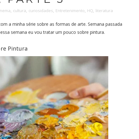
inema
,
cultura
,
curiosidades
,
Entretenimento
,
HQ
,
literatura
a com a minha série sobre as formas de arte. Semana passada
e essa semana eu vou tratar um pouco sobre pintura.
re Pintura