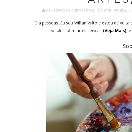
Revista Nós e outros Olhos
Arte
,
Artigos
,
C
Olá pessoas. Eu sou Willian Vulto e estou de volt
eu falei sobre artes cênicas
(
Veja Mais)
, 
Sob