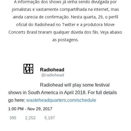
A informação dos shows já vinha sendo divulgada por
jornalistas e vastamente compartilhada na internet, mas
ainda carecia de confirmação. Nesta quarta, 29, o perfil
oficial do Radiohead no Twitter e a produtora Move
Concerts Brasil tiraram qualquer dúvida dos fãs. Veja abaixo
as postagens.
Radiohead
@radiohead
✔
Radiohead will play some festival
shows in South America in April 2018. For full details
go here:
h
wasteheadquarters.com/schedule
t
1:00 PM - Nov 29, 2017
t
395
2,252
5,197
3
2
5
p
9
,
,
s