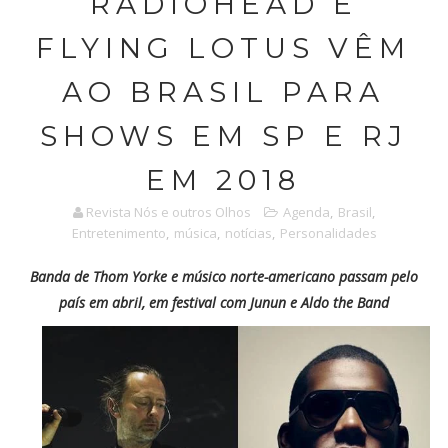
RADIOHEAD E
FLYING LOTUS VÊM
AO BRASIL PARA
SHOWS EM SP E RJ
EM 2018
Revista Nós e outros Olhos
Agenda
,
Brasil
,
Entretenimento
,
música
,
notícias
,
Personalidades
Banda de Thom Yorke e músico norte-americano passam pelo
país em abril, em festival com Junun e Aldo the Band