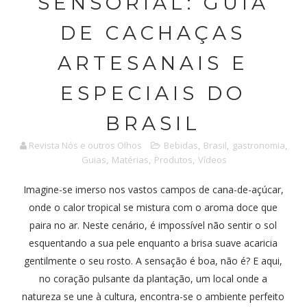
SENSORIAL: GUIA
DE CACHAÇAS
ARTESANAIS E
ESPECIAIS DO
BRASIL
Revista Nós e outros Olhos
Bebidas
,
Brasil
,
gastronomia
,
Guias
,
Matérias
,
Produtos
,
Vídeos
Imagine-se imerso nos vastos campos de cana-de-açúcar,
onde o calor tropical se mistura com o aroma doce que
paira no ar. Neste cenário, é impossível não sentir o sol
esquentando a sua pele enquanto a brisa suave acaricia
gentilmente o seu rosto. A sensação é boa, não é? E aqui,
no coração pulsante da plantação, um local onde a
natureza se une à cultura, encontra-se o ambiente perfeito