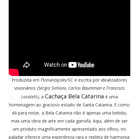
Produzida em Florianópolis/SC e escrita por idealizadores
visionários
(Sergio Simioni, Carlos Baumman e Francisco
Cachaça Bela Catarina
Locatelli)
, a
é uma
homenagem ao gracioso estado de Santa Catarina. E como
dá para notar, a Bela Catarina não é apenas uma bebida,
mas uma obra de arte em cada garrafa. Aqui, além de ser
um produto magnificamente apresentado aos olhos, no
paladar oferece uma experiência rara e repleta de harmonia.