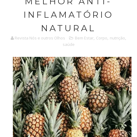
MELHOR ANTI-
INFLAMATÓRIO
NATURAL
Revista Nós e outros Olhos
Bem Estar
,
Corpo
,
nutrição
,
saúde