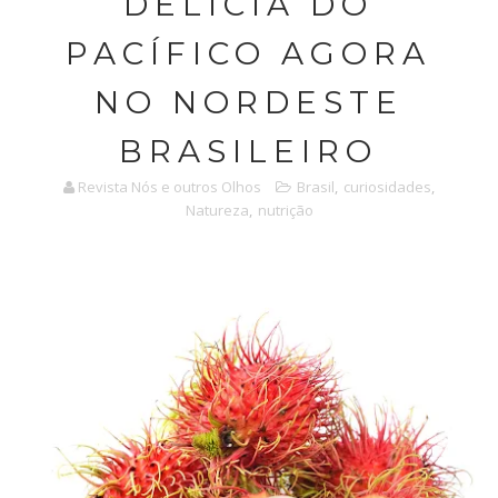
DELÍCIA DO
PACÍFICO AGORA
NO NORDESTE
BRASILEIRO
Revista Nós e outros Olhos
Brasil
,
curiosidades
,
Natureza
,
nutrição