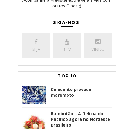
Acompanhe a #revistaneoo e veja a vida com
outros Olhos ;)
SIGA-NOS!
SEJA
BEM
VINDO
TOP 10
Celacanto provoca
maremoto
Rambutão... A Delícia do
Pacífico agora no Nordeste
Brasileiro