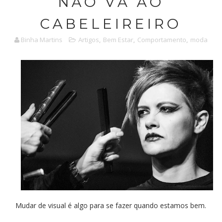
NÃO VÁ AO
CABELEIREIRO
Binha Martins
Artigos
,
Bem Estar
,
Comportamento
,
moda
Mudar de visual é algo para se fazer quando estamos bem.