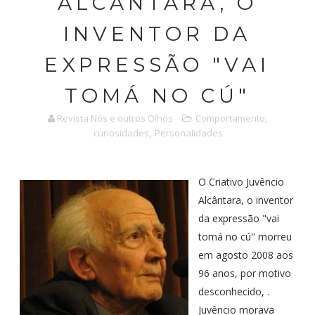
ALCÂNTARA, O
INVENTOR DA
EXPRESSÃO "VAI
TOMÁ NO CÚ"
Revista Nós e outros Olhos
Comportamento
,
curiosidades
,
Personalidades
O Criativo Juvêncio
Alcântara, o inventor
da expressão "vai
tomá no cú" morreu
em agosto 2008 aos
96 anos, por motivo
desconhecido, .
Juvêncio morava