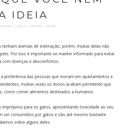
A IDEIA
Animais
,
Gatos
,
nutrição
,
saúde
s tenham animais de estimação, porém, muitas delas não
pets. Por isso é importante se manter informado para evitar
ra com doenças e desconfortos.
s a preferência das pessoas que moram em apartamentos e
ependentes, muitas vezes os donos acabam permitindo que
s, como comer alimentos destinados a humanos.
o impróprios para os gatos, apresentando toxicidade ao seu
em ser consumidos por gatos e são até mesmo bastante
alamos sobre alguns deles.