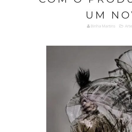
UM NO
Binha Martins
Art