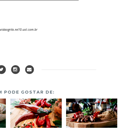
evistaogrito.ne10.uol.com.br
 PODE GOSTAR DE: