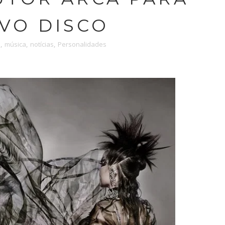
VO DISCO
e
,
música
,
notícias
,
Personalidades