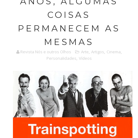
ANOS, ALGUMAS
COISAS
PERMANECEM AS
MESMAS
Revista Nós e outros Olhos
Arte
,
Artigos
,
Cinema
,
Personalidades
,
Vídeos