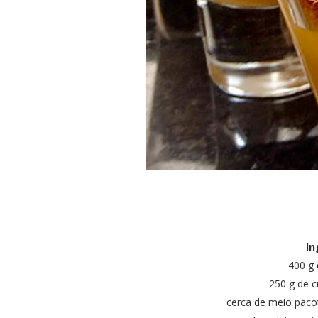
In
400 g 
250 g de c
cerca de meio pacot