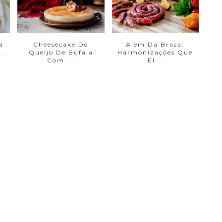
a
Cheesecake De
Além Da Brasa:
..
Queijo De Búfala
Harmonizações Que
Com ...
El...