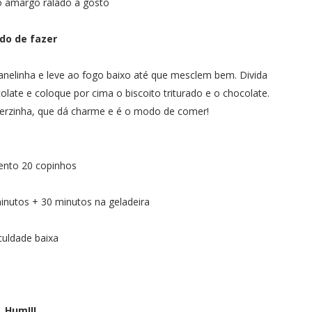
o amargo ralado a gosto
do de fazer
panelinha e leve ao fogo baixo até que mesclem bem. Divida
late e coloque por cima o biscoito triturado e o chocolate.
herzinha, que dá charme e é o modo de comer!
nto 20 copinhos
nutos + 30 minutos na geladeira
culdade baixa
Hum!!!