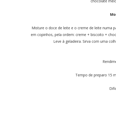
chocolate mei
Mo
Misture o doce de leite e o creme de leite numa 
em copinhos, pela ordem: creme + biscoito + choco
Leve à geladeira. Sirva com uma col
Rendime
Tempo de preparo 15 mi
Difi