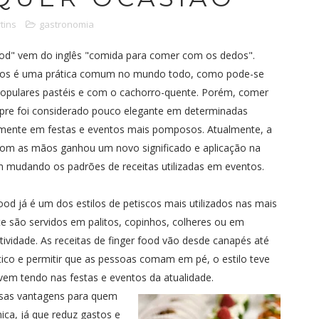
tins
gastronomia
ood" vem do inglês "comida para comer com os dedos".
s é uma prática comum no mundo todo, como pode-se
opulares pastéis e com o cachorro-quente. Porém, comer
re foi considerado pouco elegante em determinadas
lmente em festas e eventos mais pomposos. Atualmente, a
com as mãos ganhou um novo significado e aplicação na
 mudando os padrões de receitas utilizadas em eventos.
ood já é um dos estilos de petiscos mais utilizados nas mais
são servidos em palitos, copinhos, colheres ou em
tividade. As receitas de finger food vão desde canapés até
ático e permitir que as pessoas comam em pé, o estilo teve
em tendo nas festas e eventos da atualidade.
rsas vantagens para quem
ica, já que reduz gastos e