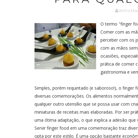
Binha Mar
O termo "finger f
Comer com as mão
perceber com os p
com as mãos semp
ocasiões, especia
prática de comer 
gastronomia e vem
Simples, porém requintado (e saboroso!), o finger f
diversas comemorações. Os alimentos normalmente 
qualquer outro utensílio que se possa usar com cria
miniaturas de receitas mais elaboradas. Por ser pr
uma ótima adaptação, o que explica a adesão que v
Servir finger food em uma comemoração traz dive
opta por este estilo. É uma opção bastante econôm