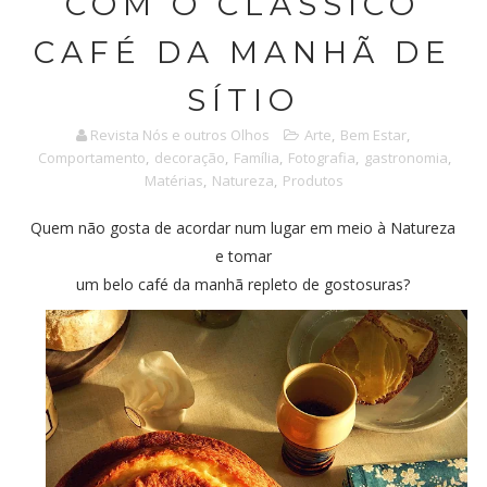
COM O CLÁSSICO
CAFÉ DA MANHÃ DE
SÍTIO
Revista Nós e outros Olhos
Arte
,
Bem Estar
,
Comportamento
,
decoração
,
Família
,
Fotografia
,
gastronomia
,
Matérias
,
Natureza
,
Produtos
Quem não gosta de acordar num lugar em meio à Natureza
e tomar
um belo café da manhã repleto de gostosuras?