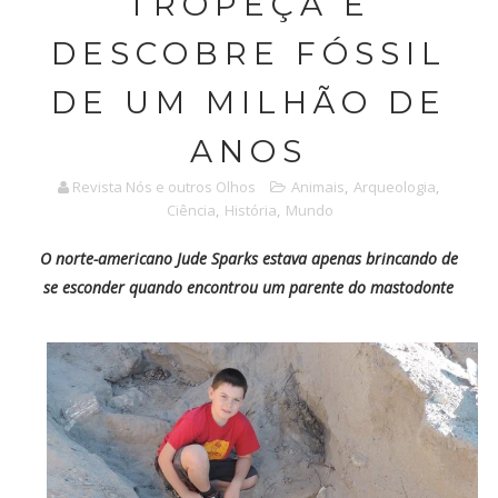
TROPEÇA E
DESCOBRE FÓSSIL
DE UM MILHÃO DE
ANOS
Revista Nós e outros Olhos
Animais
,
Arqueologia
,
Ciência
,
História
,
Mundo
O norte-americano Jude Sparks estava apenas brincando de
se esconder quando encontrou um parente do mastodonte