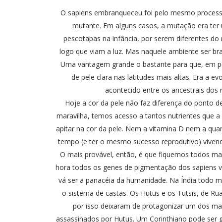
O sapiens embranqueceu foi pelo mesmo processo
mutante. Em alguns casos, a mutação era ter u
pescotapas na infância, por serem diferentes do 
logo que viam a luz. Mas naquele ambiente ser b
Uma vantagem grande o bastante para que, em p
de pele clara nas latitudes mais altas. Era a 
acontecido entre os ancestrais dos
Hoje a cor da pele não faz diferença do ponto de
maravilha, temos acesso a tantos nutrientes que a
apitar na cor da pele. Nem a vitamina D nem a qua
tempo (e ter o mesmo sucesso reprodutivo) vive
O mais provável, então, é que fiquemos todos ma
hora todos os genes de pigmentação dos sapiens v
vá ser a panacéia da humanidade. Na Índia todo 
o sistema de castas. Os Hutus e os Tutsis, de R
por isso deixaram de protagonizar um dos mai
assassinados por Hutus. Um Corinthiano pode ser 