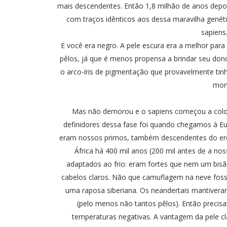
mais descendentes. Então 1,8 milhão de anos depois
com traços idênticos aos dessa maravilha gené
sapiens
E você era negro. A pele escura era a melhor par
pêlos, já que é menos propensa a brindar seu don
o arco-íris de pigmentação que provavelmente tin
mon
Mas não demorou e o sapiens começou a colo
definidores dessa fase foi quando chegamos à Eu
eram nossos primos, também descendentes do erect
África há 400 mil anos (200 mil antes de a nos
adaptados ao frio: eram fortes que nem um bisã
cabelos claros. Não que camuflagem na neve foss
uma raposa siberiana. Os neandertais mantivera
(pelo menos não tantos pêlos). Então precis
temperaturas negativas. A vantagem da pele clar