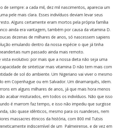
 de sempre: a cada mil, dez mil nascimentos, aparecia um
ma pele mais clara. Esses indivíduos deviam levar seus
resto. Alguns certamente eram mortos pela própria família
ranco ainda era vantagem, também por causa da vitamina D.
oucas dezenas de milhares de anos, só nascessem sapiens
evolução emulando dentro da nossa espécie o que já tinha
 neandertais num passado ainda mais remoto.
 vista evolutivo: por mais que a nossa dieta não seja uma
 capacidade de sintetizar mais vitamina D não tem mais com
ntidade de sol do ambiente. Um Nigeriano vai viver o mesmo
ndo em Copenhague ou em Salvador. Um dinamarquês, idem.
rrons em alguns milhares de anos, já que mais hora menos
ão acabar misturados, em todos os indivíduos. Não que isso
mundo é marrom faz tempo, e isso não impediu que surgisse
uanda, são quase idênticos, mesmo para os ruandeses, nem
ores massacres étnicos da história, com 800 mil Tutsis
geneticamente indiscernível de um Palmeirense, e de vez em