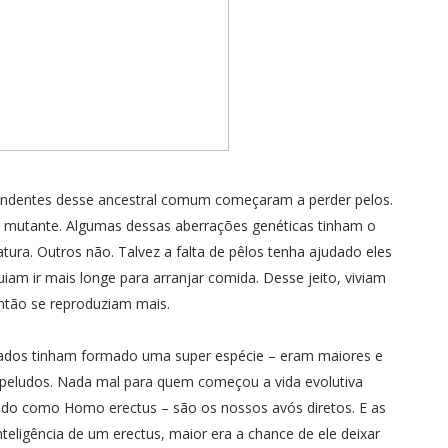
cendentes desse ancestral comum começaram a perder pelos.
 mutante. Algumas dessas aberrações genéticas tinham o
ura. Outros não. Talvez a falta de pêlos tenha ajudado eles
uiam ir mais longe para arranjar comida. Desse jeito, viviam
ntão se reproduziam mais.
lados tinham formado uma super espécie – eram maiores e
 peludos. Nada mal para quem começou a vida evolutiva
ido como Homo erectus – são os nossos avós diretos. E as
eligência de um erectus, maior era a chance de ele deixar