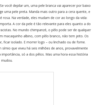
Se você depilar um, uma pele branca vai aparecer por baixo
rge uma pele preta. Manda mais outro para a cera quente, e
é rosa. Na verdade, eles mudam de cor ao longo da vida:
porta. A cor da pele é tão relevante para eles quanto a do
racistas. No mundo chimpanzé, o pêlo pode ser de qualquer
um macaquinho albino, com pêlo branco, não tem jeito. Os
, ficar isolado. E morrer logo – ou linchado ou de fome.
símio que viveu há seis milhões de anos, provavelmente
 importância, só a dos pêlos. Mas uma hora essa história
mudou.