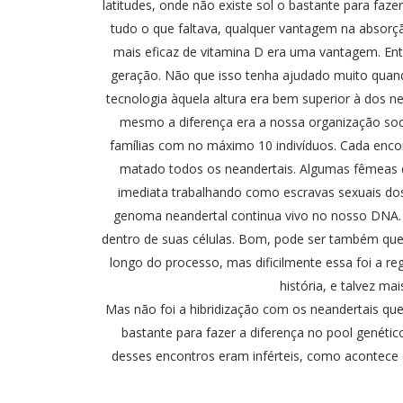
latitudes, onde não existe sol o bastante para faz
tudo o que faltava, qualquer vantagem na absorç
mais eficaz de vitamina D era uma vantagem. E
geração. Não que isso tenha ajudado muito qua
tecnologia àquela altura era bem superior à dos ne
mesmo a diferença era a nossa organização soc
famílias com no máximo 10 indivíduos. Cada enc
matado todos os neandertais. Algumas fêmeas 
imediata trabalhando como escravas sexuais dos
genoma neandertal continua vivo no nosso DNA.
dentro de suas células. Bom, pode ser também q
longo do processo, mas dificilmente essa foi a r
história, e talvez ma
Mas não foi a hibridização com os neandertais qu
bastante para fazer a diferença no pool genét
desses encontros eram inférteis, como acontece 