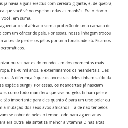
 já havia alguns erectus com cérebro gigante, e, de quebra,
tica que você vê no espelho todas as manhãs. Era o Homo
. Você, em suma.
a aguentar o sol africano sem a proteção de uma camada de
o com um câncer de pele. Por essas, nossa linhagem trocou
ha antes de perder os pêlos por uma tonalidade só. Ficamos
ocromáticos.
nizar outras partes do mundo. Um dos momentos mais
ropa, há 40 mil anos, e exterminamos os neandertais. Eles
us. A diferença é que os ancestrais deles tinham saído da
sa espécie surgir). Por essas, os neandertais já nasciam
o e, como todo mamífero que vive no gelo, tinham pele e
e tão importante para eles quanto é para um urso polar ou
m a mutação dos seus avós africanos – a de não ter pêlos
avam se cobrir de peles o tempo todo para aguentar as
a era outra: ela sintetiza melhor a vitamina D nas altas