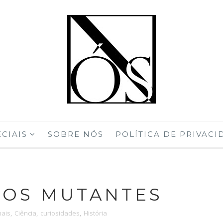
CIAIS
SOBRE NÓS
POLÍTICA DE PRIVACI
OS MUTANTES
ais
,
Ciência
,
curiosidades
,
História