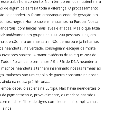
er esse trabalho a contento. Num tempo em que nutriente era
ão de algum deles fazia toda a diferença. O processamento
ntão os neandertais foram embranquecendo de geração em
ndo nós, negros Homo sapiens, entramos na Europa. Nossa
andertais, com lanças mais leves e afiadas. Mas o que fazia
ial: andávamos em grupos de 100, 200 pessoas. Eles, em
ontro, então, era um massacre. Não demorou e já tínhamos
de neandertal, na verdade, conseguiam escapar da morte
 invasores sapiens. A maior evidência disso é que 20% do
 Todo não-africano tem entre 2% e 3% de DNA neandertal
ue machos neandertais tenham inseminado nossas fêmeas ao
egra: mulheres são um espólio de guerra constante na nossa
is ainda na nossa pré-história…
e empalideceu o sapiens na Europa. Não havia neandertais o
ico da pigmentação e, provavelmente, os machos nascidos
com machos filhos de tigres com leoas – aí complica mais
ainda.