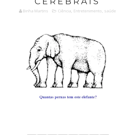
CEREBRAIS
Binha Martins
Ciência
,
Entretenimento
,
saúde